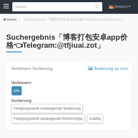
Deutsch
Home
Suchergebnis「博客打包安卓app价格👈Telegram:@tfjiuai.zot」
Suchergebnis「博客打包安卓app价
格👈Telegram:@tfjiuai.zot」
Verfeinern Sortierung
Änderung an icon
Verfeinern:
alle
Sortierung:
Fertigungsstufe aufsteigende Sortierung
Fertigungsstufe absteigende Reihenfolge
zufällig