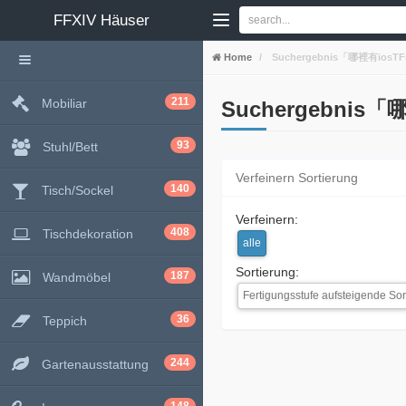
FFXIV
Häuser
Home
Suchergebnis「哪裡有iosT
211
Mobiliar
Suchergebnis「
93
Stuhl/Bett
Verfeinern Sortierung
140
Tisch/Sockel
Verfeinern:
408
Tischdekoration
alle
Sortierung:
187
Wandmöbel
Fertigungsstufe aufsteigende Sor
36
Teppich
244
Gartenausstattung