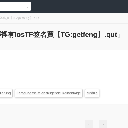
F签名買【TG:getfeng】.qut」
哪裡有iosTF签名買【TG:getfeng】.qut」
tierung
Fertigungsstufe absteigende Reihenfolge
zufällig
«
»