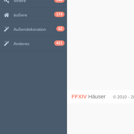
148
Innere
174
äußere
62
Außendekoration
421
Anderes
FFXIV
Häuser
© 2010 - 