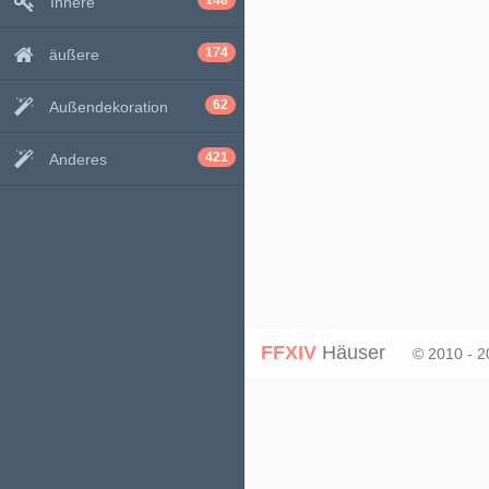
148
Innere
174
äußere
62
Außendekoration
421
Anderes
FFXIV
Häuser
© 2010 - 