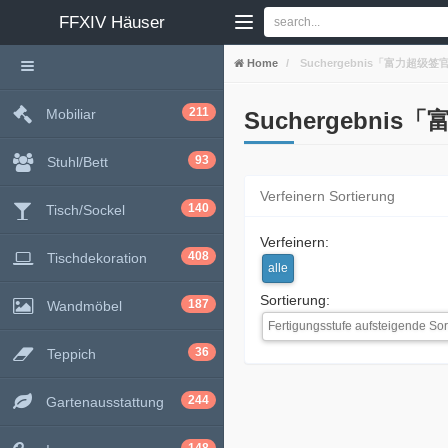
FFXIV
Häuser
Home
Suchergebnis「富力超级签
211
Mobiliar
Suchergebni
93
Stuhl/Bett
Verfeinern Sortierung
140
Tisch/Sockel
Verfeinern:
408
Tischdekoration
alle
Sortierung:
187
Wandmöbel
Fertigungsstufe aufsteigende Sor
36
Teppich
244
Gartenausstattung