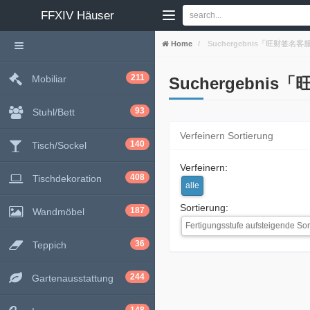
FFXIV
Häuser
Home
Suchergebnis「旺财签名客
211
Mobiliar
Suchergebni
93
Stuhl/Bett
Verfeinern Sortierung
140
Tisch/Sockel
Verfeinern:
408
Tischdekoration
alle
Sortierung:
187
Wandmöbel
Fertigungsstufe aufsteigende Sor
36
Teppich
244
Gartenausstattung