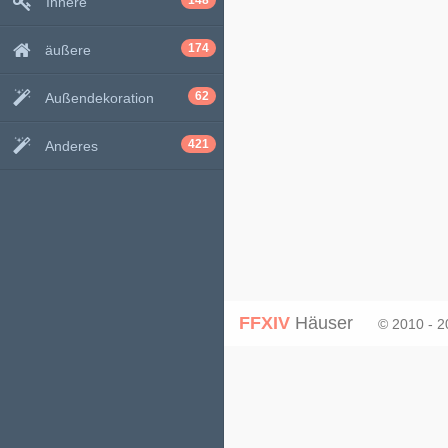
148
Innere
174
äußere
62
Außendekoration
421
Anderes
FFXIV
Häuser
© 2010 - 