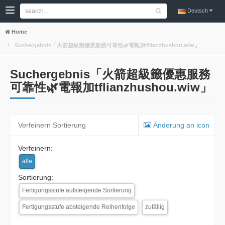
Deutsch
Home
Suchergebnis「火箭超級籤優惠服務可靠性🌿電報加tflianzhushou.wiw」
Suchergebnis「火箭超級籤優惠服務
可靠性🌿電報加tflianzhushou.wiw」
Verfeinern Sortierung
Änderung an icon
Verfeinern:
alle
Sortierung:
Fertigungsstufe aufsteigende Sortierung
Fertigungsstufe absteigende Reihenfolge
zufällig