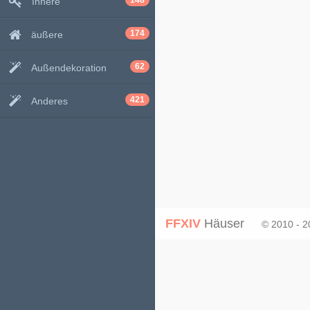
148
Innere
174
äußere
62
Außendekoration
421
Anderes
FFXIV
Häuser
© 2010 - 