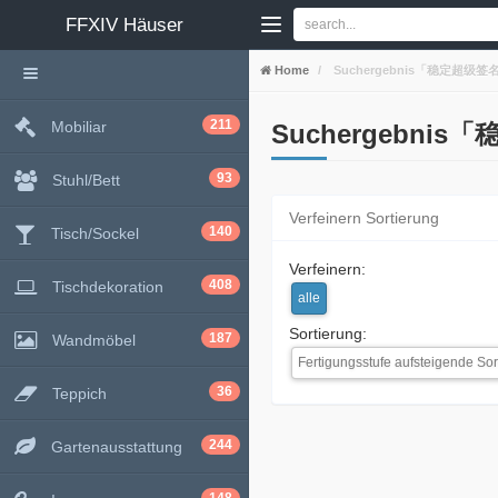
FFXIV
Häuser
Home
Suchergebnis「稳定超级签名
211
Mobiliar
Suchergebni
93
Stuhl/Bett
Verfeinern Sortierung
140
Tisch/Sockel
Verfeinern:
408
Tischdekoration
alle
Sortierung:
187
Wandmöbel
Fertigungsstufe aufsteigende Sor
36
Teppich
244
Gartenausstattung