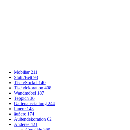
Mobiliar
211
Stuhl/Bett
93
Tisch/Sockel
140
Tischdekoration
408
Wandmöbel
187
Teppich
36
Gartenausstattung
244
Innere
148
äußere
174
Außendekoration
62
Anderes
421
Gemälde
269