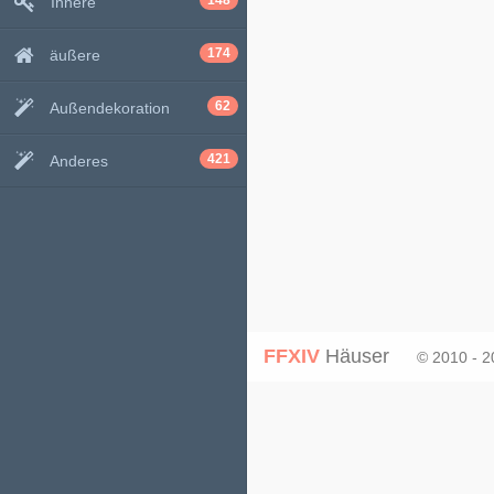
148
Innere
174
äußere
62
Außendekoration
421
Anderes
FFXIV
Häuser
© 2010 - 