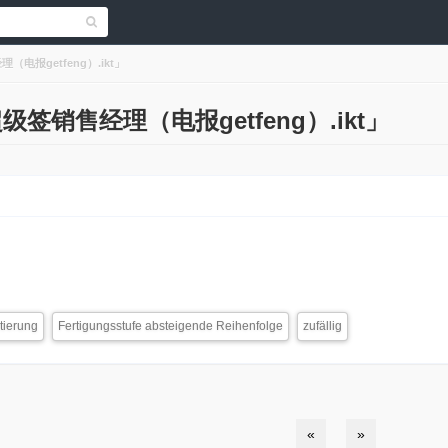
理（电报getfeng）.ikt」
「超级签销售经理（电报getfeng）.ikt」
tierung
Fertigungsstufe absteigende Reihenfolge
zufällig
«
»