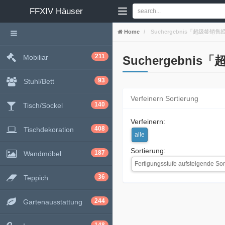
FFXIV
Häuser
Home
Suchergebnis「超级签销售经
211
Mobiliar
Suchergebnis
93
Stuhl/Bett
Verfeinern Sortierung
140
Tisch/Sockel
Verfeinern:
408
Tischdekoration
alle
Sortierung:
187
Wandmöbel
Fertigungsstufe aufsteigende Sor
36
Teppich
244
Gartenausstattung