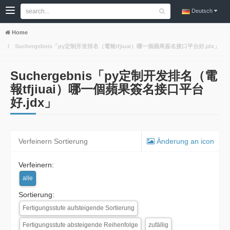
Deutsch
Home
Suchergebnis「py定制开发排名（電報tfjiuai）哪一個蘋果簽名接口平台好.jdx」
Suchergebnis「py定制开发排名（電
報tfjiuai）哪一個蘋果簽名接口平台
好.jdx」
Verfeinern Sortierung
Änderung an icon
Verfeinern:
alle
Sortierung:
Fertigungsstufe aufsteigende Sortierung
Fertigungsstufe absteigende Reihenfolge
zufällig