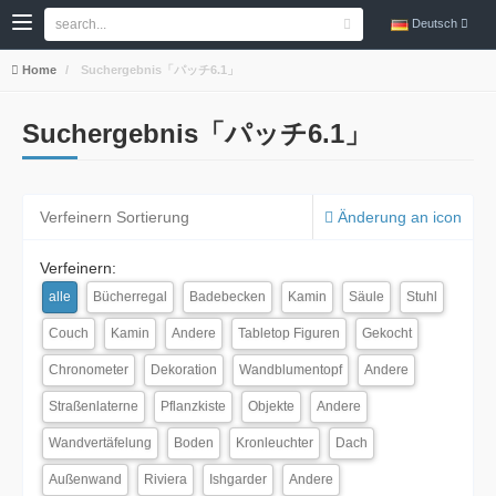
Deutsch
Home
Suchergebnis「パッチ6.1」
Suchergebnis「パッチ6.1」
Verfeinern Sortierung
Änderung an icon
Verfeinern:
alle
Bücherregal
Badebecken
Kamin
Säule
Stuhl
Couch
Kamin
Andere
Tabletop Figuren
Gekocht
Chronometer
Dekoration
Wandblumentopf
Andere
Straßenlaterne
Pflanzkiste
Objekte
Andere
Wandvertäfelung
Boden
Kronleuchter
Dach
Außenwand
Riviera
Ishgarder
Andere