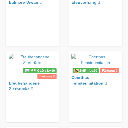
Eulmore-Diwan
Efeuvorhang
GLD：Lv.90
ZMR：Lv.90
Färbung
Färbung
Coerthas-
Fensterimitation
Efeubehangene
Zierbrücke