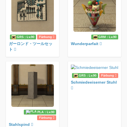
GRS：Lv.90
Färbung
GRM：Lv.90
ガーロンド・ツールセッ
Wunderparfait
ト
GRS：Lv.90
Färbung
Schmiedeeiserner Stuhl
PLA：Lv.90
Färbung
Stahlspind