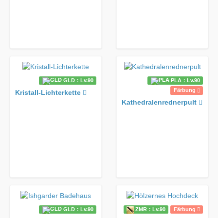
GLD：Lv.90
PLA：Lv.90
Färbung
Kristall-Lichterkette
Kathedralenrednerpult
GLD：Lv.90
ZMR：Lv.90
Färbung