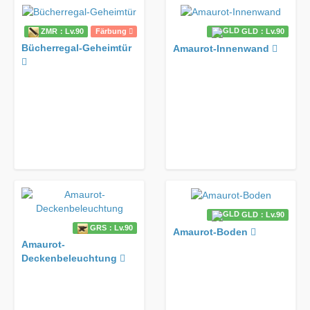
ZMR：Lv.90
Färbung
GLD：Lv.90
Bücherregal-Geheimtür
Amaurot-Innenwand
GLD：Lv.90
GRS：Lv.90
Amaurot-Boden
Amaurot-
Deckenbeleuchtung