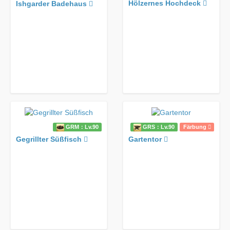
Hölzernes Hochdeck
Ishgarder Badehaus
GRM：Lv.90
GRS：Lv.90
Färbung
Gegrillter Süßfisch
Gartentor