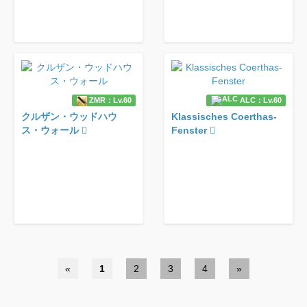
ZMR：Lv.60
ALC：Lv.60
クルザン・ウッドハウ
Klassisches Coerthas-
ス・ウォール
Fenster
«
1
2
3
4
»