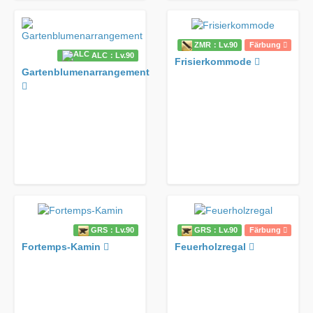
ZMR：Lv.90
Färbung
ALC：Lv.90
Frisierkommode
Gartenblumenarrangement
GRS：Lv.90
GRS：Lv.90
Färbung
Fortemps-Kamin
Feuerholzregal