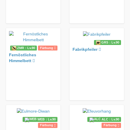
GRS：Lv.90
ZMR：Lv.90
Färbung
Fabrikpfeiler
Fernöstliches
Himmelbett
WEB：Lv.90
ALC：Lv.90
Färbung
Färbung