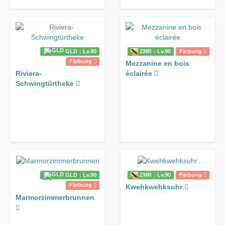
GLD：Lv.90
ZMR：Lv.90
Färbung
Färbung
Mezzanine en bois
éclairée
Riviera-
Schwingtürtheke
GLD：Lv.90
ZMR：Lv.90
Färbung
Färbung
Kwehkwehksuhr
Marmorzimmerbrunnen