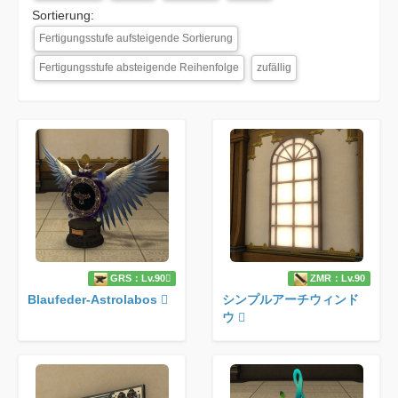
Sortierung:
Fertigungsstufe aufsteigende Sortierung
Fertigungsstufe absteigende Reihenfolge
zufällig
GRS：Lv.90
ZMR：Lv.90
Blaufeder-Astrolabos
シンプルアーチウィンド
ウ