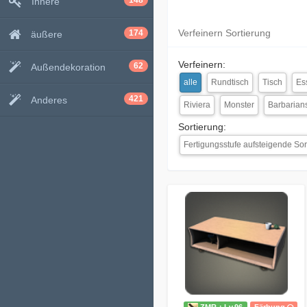
148
Innere
Verfeinern Sortierung
174
äußere
Verfeinern:
62
Außendekoration
alle
Rundtisch
Tisch
Es
421
Anderes
Riviera
Monster
Barbarian
Sortierung:
Fertigungsstufe aufsteigende Sor