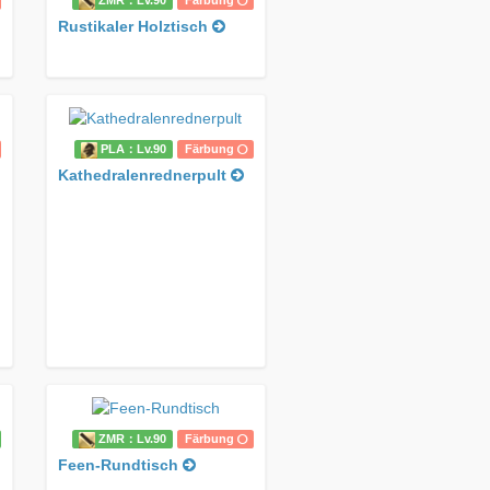
ZMR：Lv.90
Färbung
Rustikaler Holztisch
PLA：Lv.90
Färbung
Kathedralenrednerpult
ZMR：Lv.90
Färbung
Feen-Rundtisch