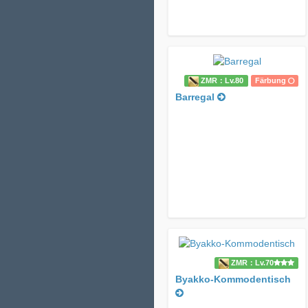
ZMR：Lv.80
Färbung
Barregal
ZMR：Lv.70
Byakko-Kommodentisch