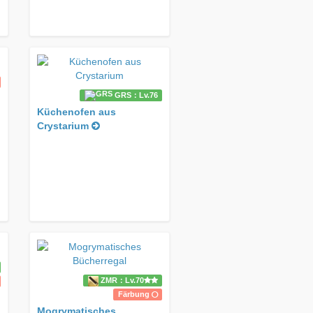
GRS：Lv.76
Küchenofen aus
Crystarium
ZMR：Lv.70
Färbung
Mogrymatisches