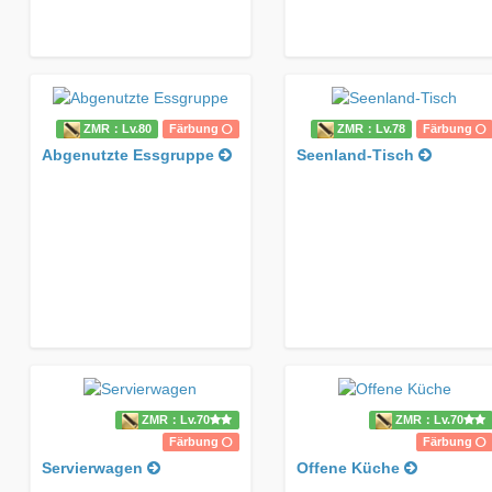
ZMR：Lv.80
Färbung
ZMR：Lv.78
Färbung
Abgenutzte Essgruppe
Seenland-Tisch
ZMR：Lv.70
ZMR：Lv.70
Färbung
Färbung
Servierwagen
Offene Küche