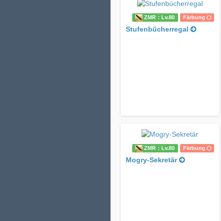
ZMR：Lv.80
Färbung
Stufenbücherregal
ZMR：Lv.80
Färbung
Mogry-Sekretär