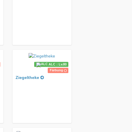
ALC：Lv.80
Färbung
Ziegeltheke