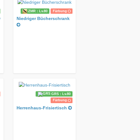
ZMR：Lv.80
Färbung
Niedriger Bücherschrank
GRS：Lv.80
Färbung
Herrenhaus-Frisiertisch