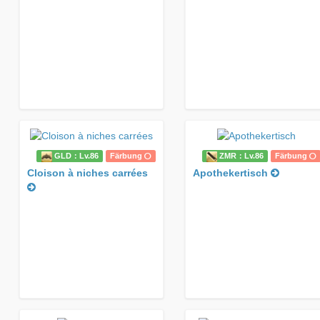
GLD：Lv.86
Färbung
ZMR：Lv.86
Färbung
Cloison à niches carrées
Apothekertisch