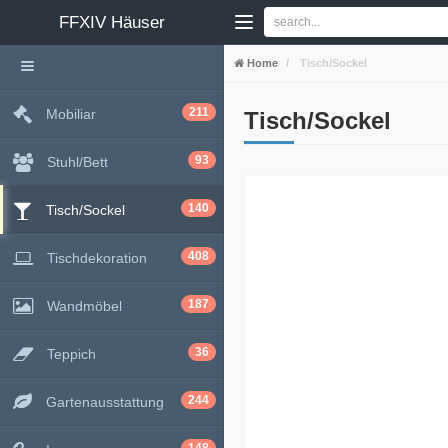
FFXIV
Häuser
Home
Tisch/Sockel
211
Mobiliar
Tisch/Sockel
93
Stuhl/Bett
140
Tisch/Sockel
408
Tischdekoration
187
Wandmöbel
36
Teppich
244
Gartenausstattung