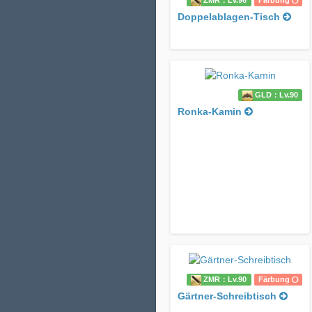
ZMR：Lv.96
Färbung
Doppelablagen-Tisch
GLD：Lv.90
Ronka-Kamin
ZMR：Lv.90
Färbung
Gärtner-Schreibtisch