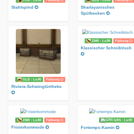
PLA：Lv.90
Färbung
GLD：Lv.90
Färbung
Stahlspind
Sharlayanisches
Spülbecken
ZMR：Lv.90
Färbung
Klassischer Schreibtisch
GLD：Lv.90
Färbung
Riviera-Schwingtürtheke
ZMR：Lv.90
Färbung
GRS：Lv.90
Frisierkommode
Fortemps-Kamin