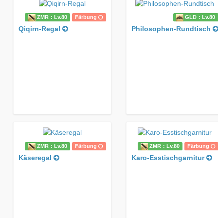
ZMR：Lv.80
Färbung
GLD：Lv.80
Qiqirn-Regal
Philosophen-Rundtisch
ZMR：Lv.80
Färbung
ZMR：Lv.80
Färbung
Käseregal
Karo-Esstischgarnitur