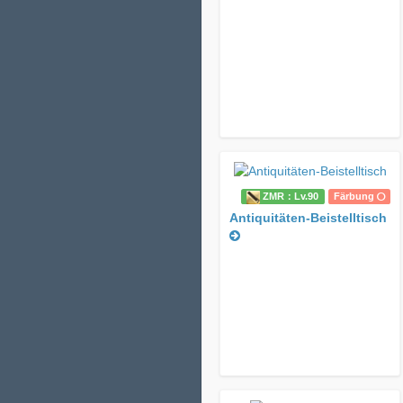
ZMR：Lv.90
Färbung
Antiquitäten-Beistelltisch