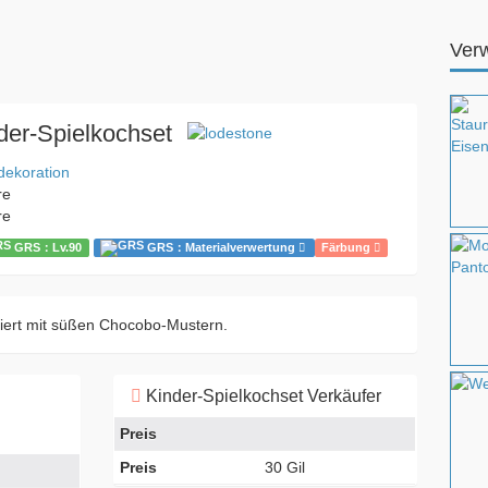
Ver
der-Spielkochset
dekoration
re
re
GRS：Lv.90
GRS：Materialverwertung
Färbung
eziert mit süßen Chocobo-Mustern.
Kinder-Spielkochset Verkäufer
Preis
Preis
30 Gil