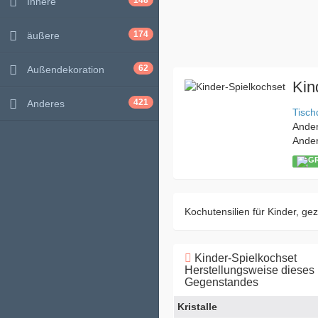
148
Innere
174
äußere
62
Außendekoration
Kin
421
Anderes
Tisch
Ande
Ande
Kochutensilien für Kinder, g
Kinder-Spielkochset
Herstellungsweise dieses
Gegenstandes
Kristalle