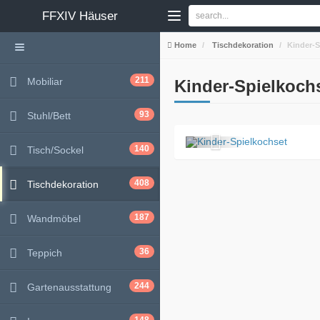
FFXIV
Häuser
Home
Tischdekoration
Kinder-S
211
Mobiliar
Kinder-Spielkoch
93
Stuhl/Bett
140
Tisch/Sockel
408
Tischdekoration
187
Wandmöbel
36
Teppich
244
Gartenausstattung