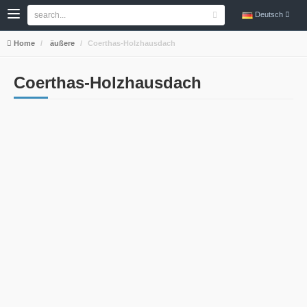
Deutsch
Home
äußere
Coerthas-Holzhausdach
Coerthas-Holzhausdach