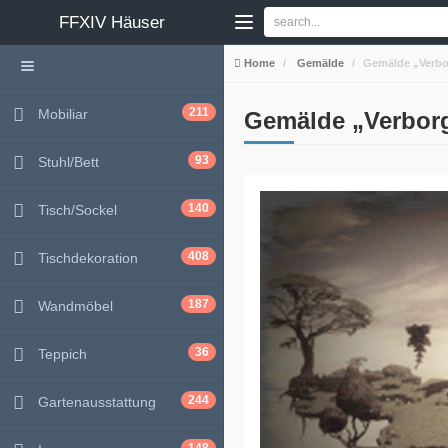
FFXIV
Häuser
Home
Gemälde
Gemälde „Verbo
211
Mobiliar
Gemälde „Verbor
93
Stuhl/Bett
140
Tisch/Sockel
408
Tischdekoration
187
Wandmöbel
36
Teppich
244
Gartenausstattung