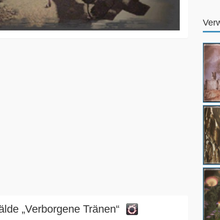
Ver
lde „Verborgene Tränen“