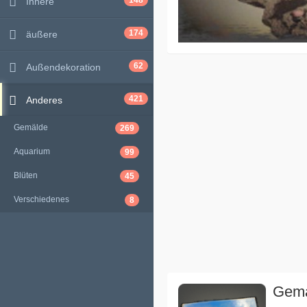
148
Innere
174
äußere
62
Außendekoration
421
Anderes
Gemälde
269
Aquarium
99
Blüten
45
Verschiedenes
8
Gemä