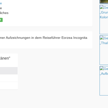
e
e
liches
f
ner Aufzeichnungen in dem Reiseführer Eorzea Incognita
ränen“