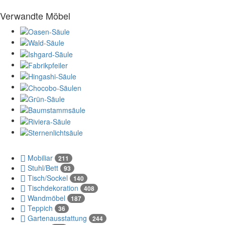
Verwandte Möbel
Mobiliar
211
Stuhl/Bett
93
Tisch/Sockel
140
Tischdekoration
408
Wandmöbel
187
Teppich
36
Gartenausstattung
244