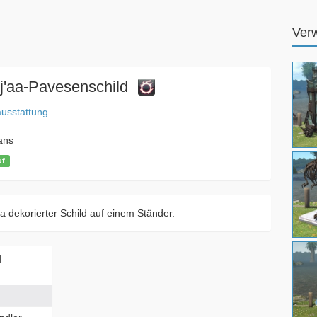
Ver
j'aa-Pavesenschild
usstattung
ans
uf
aa dekorierter Schild auf einem Ständer.
d