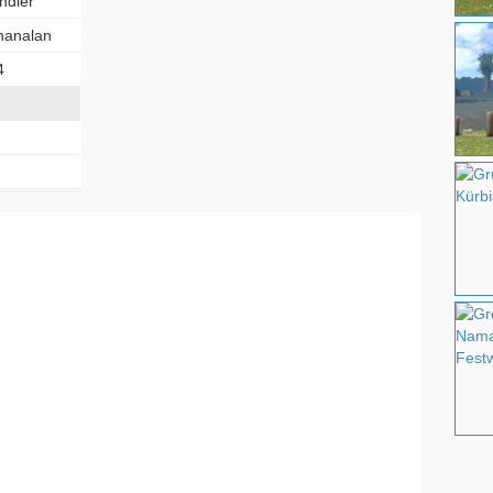
ndler
hanalan
4