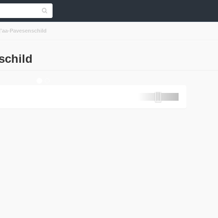
'aa-Pavesenschild
schild