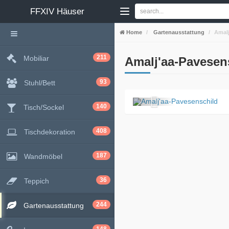
FFXIV
Häuser
Home
Gartenausstattung
Amalj
211
Mobiliar
Amalj'aa-Pavesen
93
Stuhl/Bett
140
Tisch/Sockel
408
Tischdekoration
187
Wandmöbel
36
Teppich
244
Gartenausstattung