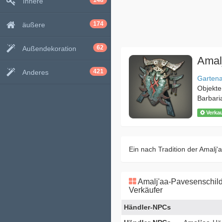
148
Innere
174
äußere
62
Außendekoration
Amal
421
Anderes
Gartena
Objekte
Barbari
Verka
Ein nach Tradition der Amalj'
Amalj'aa-Pavesenschil
Verkäufer
Händler-NPCs