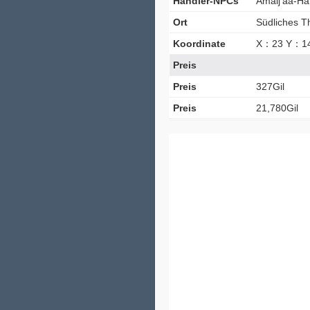
Händler-NPCs
Amalj'aa-Hä
Ort
Südliches T
Koordinate
X：23 Y：1
Preis
Preis
327Gil
Preis
21,780Gil