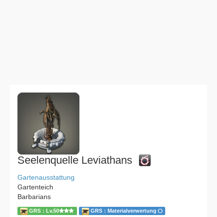
Seelenquelle Leviathans
Gartenausstattung
Gartenteich
Barbarians
GRS：Lv.50
GRS：Materialverwertung