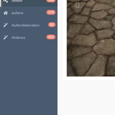
148
Innere
174
äußere
62
Außendekoration
421
Anderes