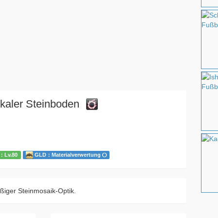
ikaler Steinboden
：Lv.80
GLD：Materialverwertung
ßiger Steinmosaik-Optik.