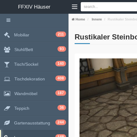
FFXIV
Häuser
Home
Innere
Rustikaler Steinb
211
Mobiliar
Rustikaler Stein
93
Stuhl/Bett
140
Tisch/Sockel
408
Tischdekoration
187
Wandmöbel
36
Teppich
244
Gartenausstattung