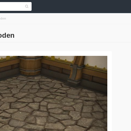
oden
boden