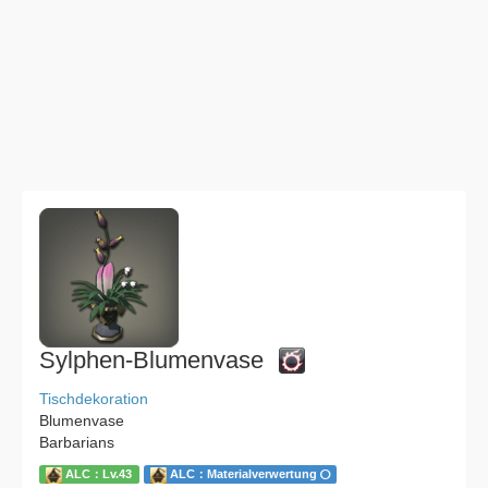
Sylphen-Blumenvase
Tischdekoration
Blumenvase
Barbarians
ALC：Lv.43
ALC：Materialverwertung