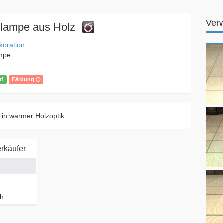
Ver
hlampe aus Holz
koration
ampe
uf
Färbung
 in warmer Holzoptik.
rkäufer
ch