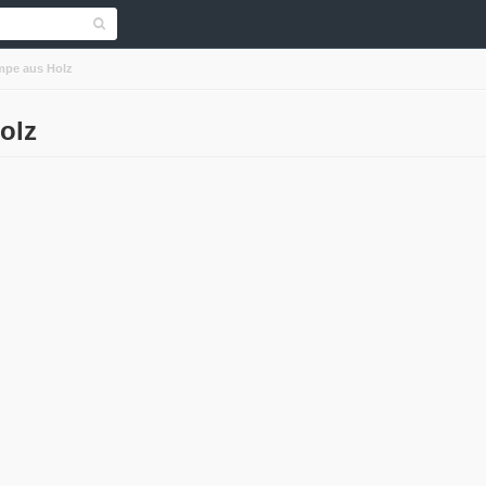
mpe aus Holz
olz