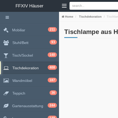
FFXIV
Häuser
Home
Tischdekoration
Tischla
211
Mobiliar
Tischlampe aus H
93
Stuhl/Bett
140
Tisch/Sockel
408
Tischdekoration
187
Wandmöbel
36
Teppich
244
Gartenausstattung