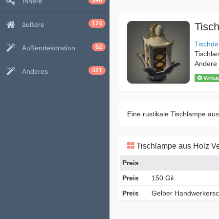
148
Innere
174
äußere
Tisc
Tischde
62
Außendekoration
Tischl
Andere
421
Anderes
Verka
Eine rustikale Tischlampe aus
Tischlampe aus Holz Ve
Preis
Preis
150 Gil
Preis
Gelber Handwerkers