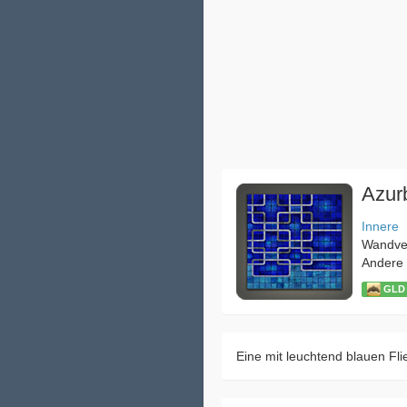
Azur
Innere
Wandver
Andere
GLD
Eine mit leuchtend blauen Fl