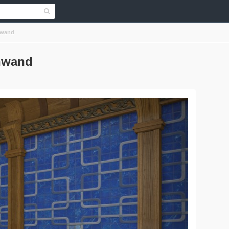
nwand
enwand