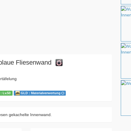
blaue Fliesenwand
täfelung
：Lv.50
GLD：Materialverwertung
iesen gekachelte Innenwand.