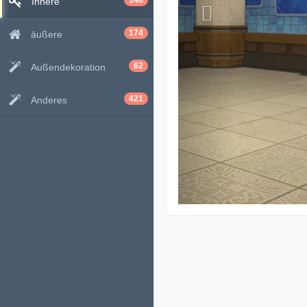
148
Innere
174
äußere
62
Außendekoration
421
Anderes