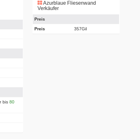
Azurblaue Fliesenwand
Verkäufer
Preis
Preis
357Gil
r bis
80