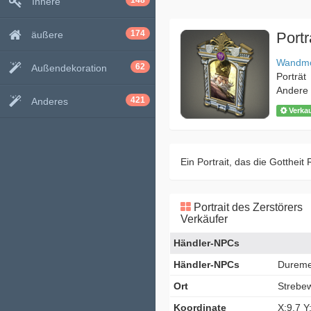
148
Innere
174
äußere
Portr
Wandmö
62
Außendekoration
Porträt
Andere
421
Anderes
Verka
Ein Portrait, das die Gottheit R
Portrait des Zerstörers
Verkäufer
Händler-NPCs
Händler-NPCs
Dureme
Ort
Strebe
Koordinate
X:9.7 Y