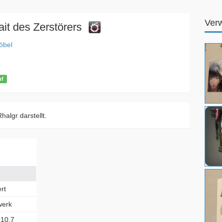
Ver
ait des Zerstörers
bel
uf
halgr darstellt.
rt
werk
:10.7