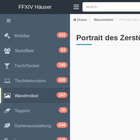
FFXIV
Häuser
Home
Wandmöbel
Portrait des
211
Mobiliar
Portrait des Zerst
93
Stuhl/Bett
140
Tisch/Sockel
408
Tischdekoration
187
Wandmöbel
36
Teppich
244
Gartenausstattung