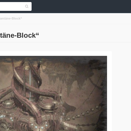
antäne-Block“
täne-Block“