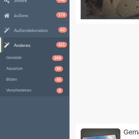
148
Innere
174
äußere
62
Außendekoration
421
Anderes
Gemälde
269
Aquarium
99
Blüten
45
Verschiedenes
8
Gemä