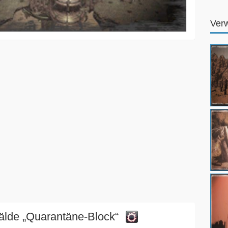
Ver
lde „Quarantäne-Block“