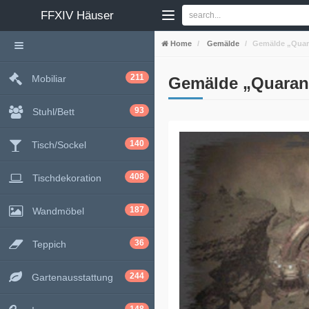
FFXIV
Häuser
Home
Gemälde
Gemälde „Quar
211
Mobiliar
Gemälde „Quaran
93
Stuhl/Bett
140
Tisch/Sockel
408
Tischdekoration
187
Wandmöbel
36
Teppich
244
Gartenausstattung