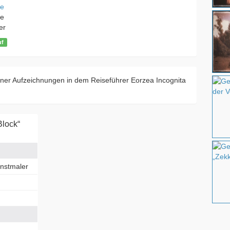
e
e
er
uf
ner Aufzeichnungen in dem Reiseführer Eorzea Incognita
lock“
unstmaler