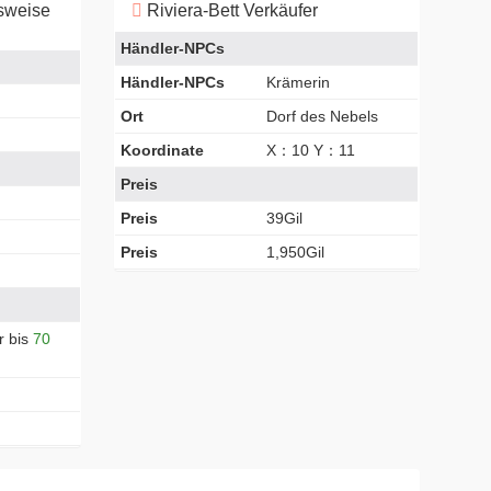
gsweise
Riviera-Bett Verkäufer
Händler-NPCs
Händler-NPCs
Krämerin
Ort
Dorf des Nebels
Koordinate
X：10 Y：11
Preis
Preis
39Gil
Preis
1,950Gil
r bis
70