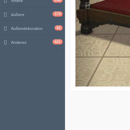
148
Innere
174
äußere
62
Außendekoration
421
Anderes