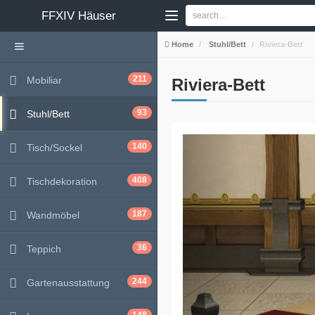
FFXIV
Häuser
Home
Stuhl/Bett
Riviera-Bett
211
Mobiliar
Riviera-Bett
93
Stuhl/Bett
140
Tisch/Sockel
408
Tischdekoration
187
Wandmöbel
36
Teppich
244
Gartenausstattung