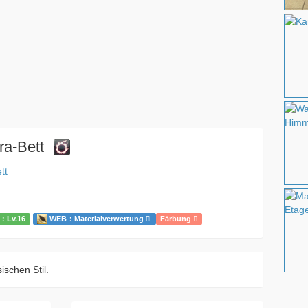
ra-Bett
tt
：Lv.16
WEB：Materialverwertung
Färbung
ischen Stil.