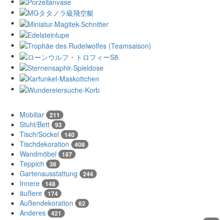
Mobiliar
211
Stuhl/Bett
93
Tisch/Sockel
140
Tischdekoration
408
Wandmöbel
187
Teppich
36
Gartenausstattung
244
Innere
148
äußere
174
Außendekoration
62
Anderes
421