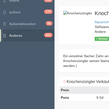
148
Innere
174
äußere
Knoch
Aquariu
62
Außendekoration
Süßwass
Andere
421
Anderes
Verkauf
Ein einzelner flacher Zahn a
Knochenzüngler seinen Namen
werden.)
Knochenzüngler Verkäuf
Preis
Preis
9 Gil