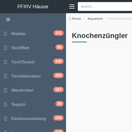
FFXIV
Häuser
Home
Aquarium
Knochenzüngl
211
Mobiliar
Knochenzüngler
93
Stuhl/Bett
140
Tisch/Sockel
408
Tischdekoration
187
Wandmöbel
36
Teppich
244
Gartenausstattung