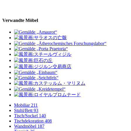
Verwandte Möbel
Mobiliar
211
Stuhl/Bett
93
Tisch/Sockel
140
Tischdekoration
408
Wandmöbel
187