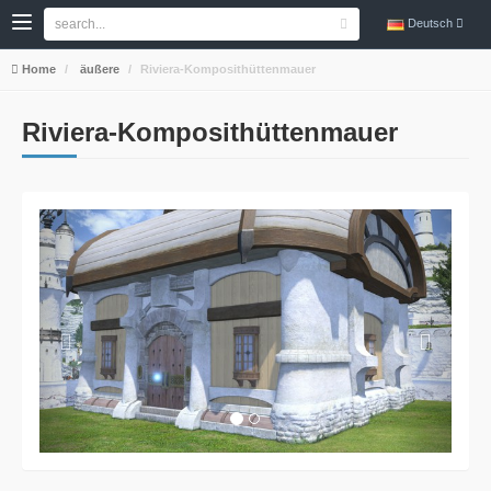
Deutsch
Home
äußere
Riviera-Komposithüttenmauer
Riviera-Komposithüttenmauer