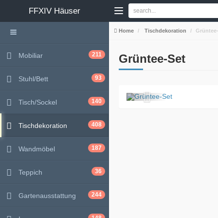
FFXIV
Häuser
Home
Tischdekoration
Grüntee
211
Mobiliar
Grüntee-Set
93
Stuhl/Bett
140
Tisch/Sockel
408
Tischdekoration
187
Wandmöbel
36
Teppich
244
Gartenausstattung