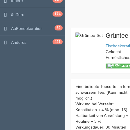
148
Innere
174
äußere
62
Außendekoration
Grüntee
421
Anderes
Tischdekorat
Gekocht
Fernöstliche
GRM：
Eine beliebte Teesorte im fern
schwarzem Tee. (Kann nicht 
möglich.)
Wirkung bei Verzehr:
Konstitution + 4 % (max. 13)
Haltbarkeit von Ausrüstung + 
Routine + 3 %
Wirkungsdauer: 30 Minuten