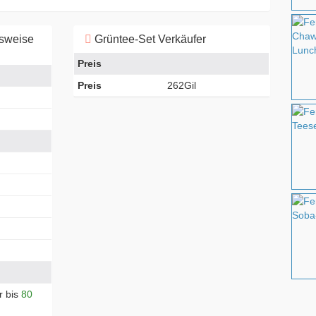
gsweise
Grüntee-Set Verkäufer
Preis
Preis
262Gil
r bis
80