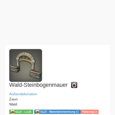
Wald-Steinbogenmauer
Außendekoration
Zaun
Wald
GLD：Lv.32
GLD：Materialverwertung
Färbung