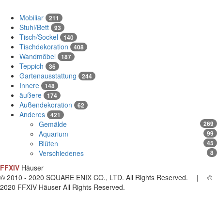
Mobiliar
211
Stuhl/Bett
93
Tisch/Sockel
140
Tischdekoration
408
Wandmöbel
187
Teppich
36
Gartenausstattung
244
Innere
148
äußere
174
Außendekoration
62
Anderes
421
Gemälde
269
Aquarium
99
Blüten
45
Verschiedenes
8
FFXIV
Häuser
© 2010 - 2020 SQUARE ENIX CO., LTD. All Rights Reserved. | ©
2020 FFXIV Häuser All Rights Reserved.