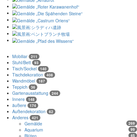
Mobiliar
211
Stuhl/Bett
93
Tisch/Sockel
140
Tischdekoration
408
Wandmöbel
187
Teppich
36
Gartenausstattung
244
Innere
148
äußere
174
Außendekoration
62
Anderes
421
Gemälde
269
Aquarium
99
Blüten
45