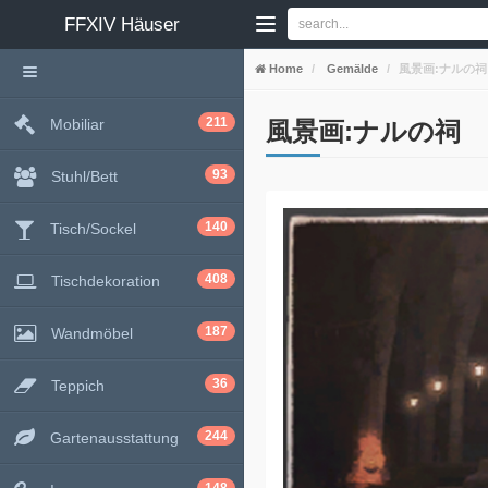
FFXIV
Häuser
Home
Gemälde
風景画:ナルの祠
211
Mobiliar
風景画:ナルの祠
93
Stuhl/Bett
140
Tisch/Sockel
408
Tischdekoration
187
Wandmöbel
36
Teppich
244
Gartenausstattung