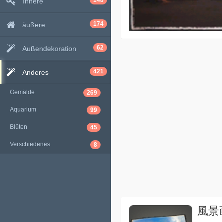
148
Innere
174
äußere
62
Außendekoration
421
Anderes
Gemälde
269
Aquarium
99
Blüten
45
Verschiedenes
8
風景