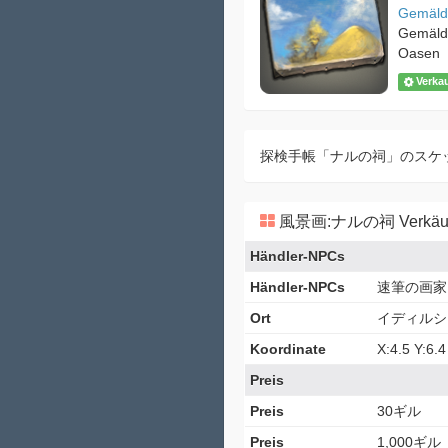
Gemäld
Gemäld
Oasen
Verka
探検手帳「ナルの祠」のスケ
風景画:ナルの祠 Verkäuf
Händler-NPCs
Händler-NPCs
速筆の画家
Ort
イディルシ
Koordinate
X:4.5 Y:6.4
Preis
Preis
30ギル
Preis
1,000ギル