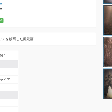
e
e
uf
ッチを模写した風景画
er
ャイア