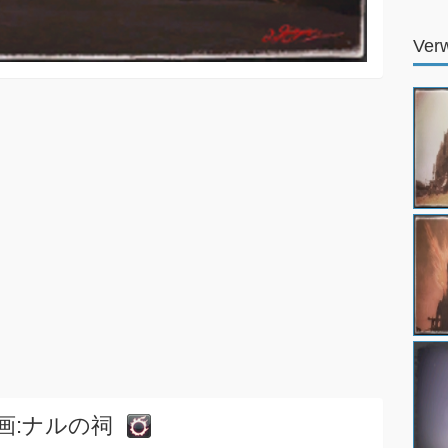
Ver
画:ナルの祠