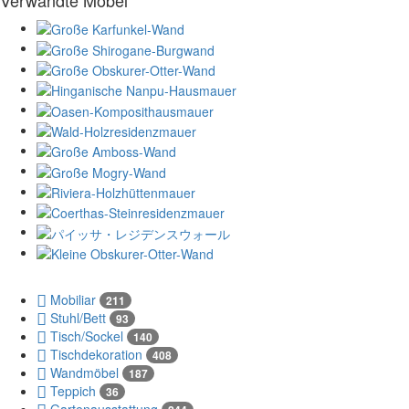
Verwandte Möbel
Mobiliar
211
Stuhl/Bett
93
Tisch/Sockel
140
Tischdekoration
408
Wandmöbel
187
Teppich
36