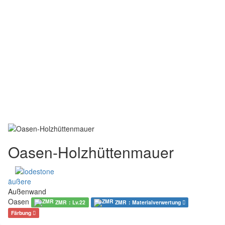
Oasen-Holzhüttenmauer
äußere
Außenwand
Oasen
ZMR：Lv.22
ZMR：Materialverwertung
Färbung