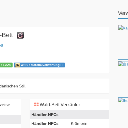
Ver
-Bett
tt
：Lv.28
WEB：Materialverwertung
danischen Stil.
weise
Wald-Bett Verkäufer
Händler-NPCs
Händler-NPCs
Krämerin