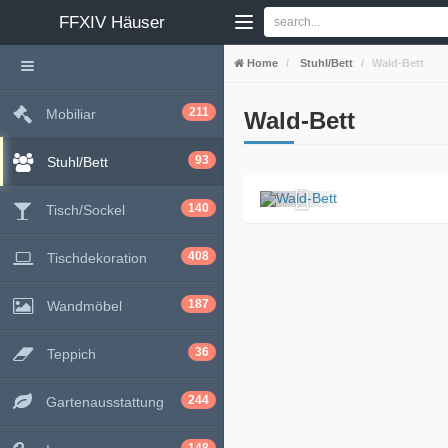
FFXIV
Häuser
Home
Stuhl/Bett
Wald-Bett
211
Mobiliar
Wald-Bett
93
Stuhl/Bett
140
Tisch/Sockel
408
Tischdekoration
187
Wandmöbel
36
Teppich
244
Gartenausstattung