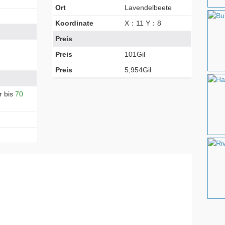
Ort
Lavendelbeete
Koordinate
X：11 Y：8
Preis
Preis
101Gil
Preis
5,954Gil
r bis
70