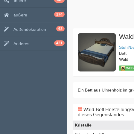
148
Innere
174
äußere
62
Außendekoration
Wald
421
Anderes
Stuhl/Be
Bett
Wald
WEB
Ein Bett aus Ulmenholz im gri
Wald-Bett Herstellungs
dieses Gegenstandes
Kristalle