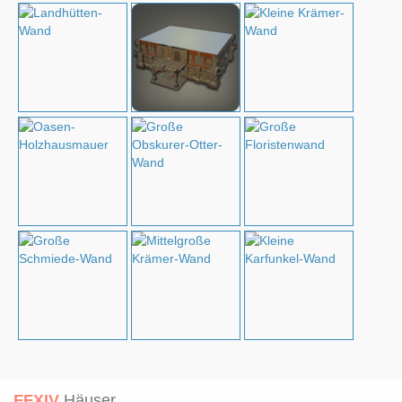
FFXIV
Häuser