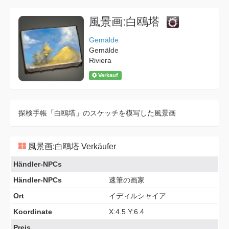
風景画:白鴎塔
Gemälde
Gemälde
Riviera
Verkauf
探検手帳「白鴎塔」のスケッチを模写した風景画
風景画:白鴎塔 Verkäufer
Händler-NPCs
Händler-NPCs
速筆の画家
Ort
イディルシャイア
Koordinate
X:4.5 Y:6.4
Preis