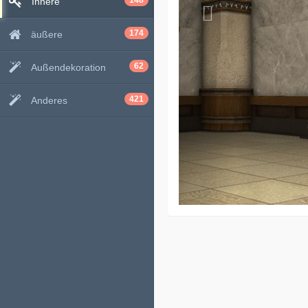
148
Innere
174
äußere
62
Außendekoration
421
Anderes