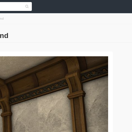
and
and