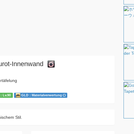
rot-Innenwand
täfelung
：Lv.90
GLD：Materialverwertung
ischem Stil.