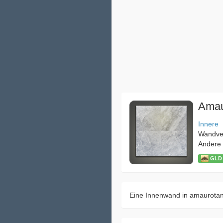
Amau
Innere
Wandver
Andere
GLD
Eine Innenwand in amaurotan