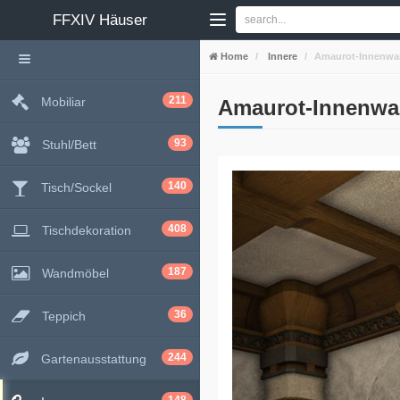
FFXIV
Häuser
Home
Innere
Amaurot-Innenw
211
Mobiliar
Amaurot-Innenw
93
Stuhl/Bett
140
Tisch/Sockel
408
Tischdekoration
187
Wandmöbel
36
Teppich
244
Gartenausstattung