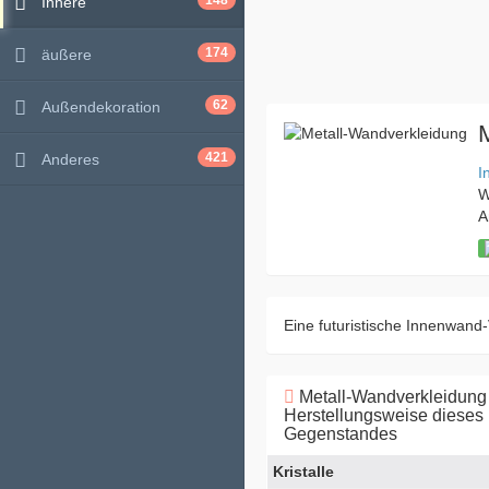
148
Innere
174
äußere
62
Außendekoration
421
Anderes
I
W
A
Eine futuristische Innenwand-
Metall-Wandverkleidung
Herstellungsweise dieses
Gegenstandes
Kristalle