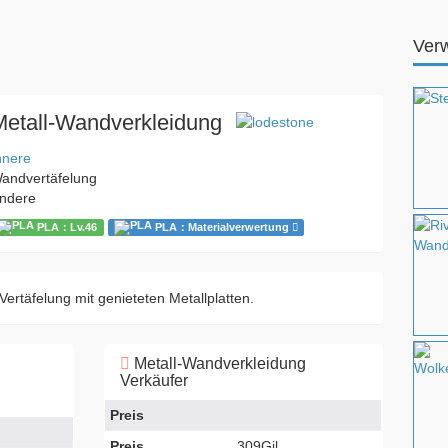
Ver
Metall-Wandverkleidung
nnere
andvertäfelung
ndere
PLA：Lv.46
PLA：Materialverwertung
Vertäfelung mit genieteten Metallplatten.
Metall-Wandverkleidung
Verkäufer
Preis
Preis
309Gil