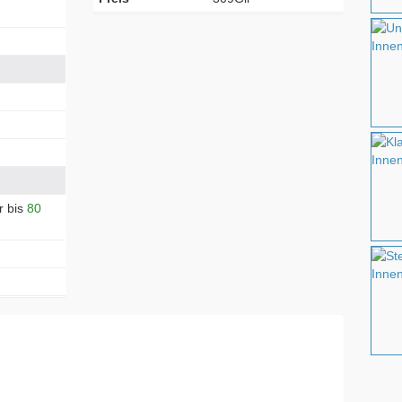
r bis
80