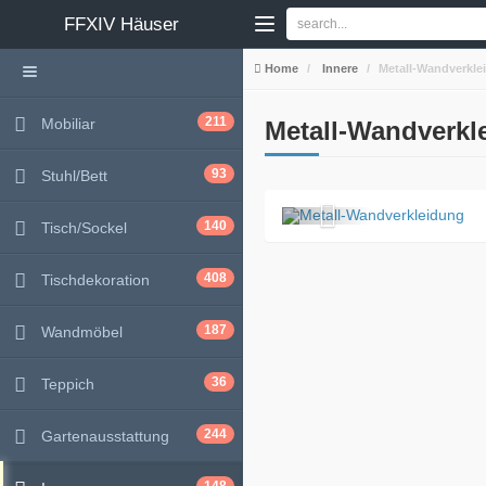
FFXIV
Häuser
Home
Innere
Metall-Wandverkle
211
Mobiliar
Metall-Wandverkl
93
Stuhl/Bett
140
Tisch/Sockel
408
Tischdekoration
187
Wandmöbel
36
Teppich
244
Gartenausstattung