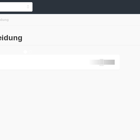
idung
eidung