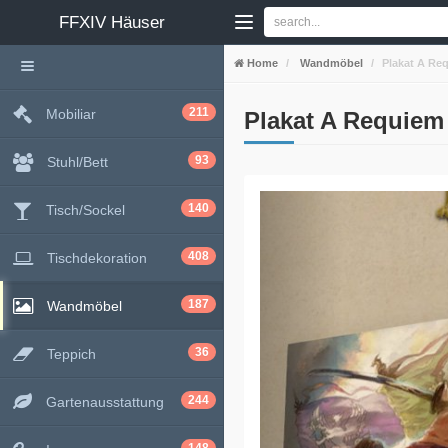
FFXIV
Häuser
Home
Wandmöbel
Plakat A Re
211
Mobiliar
Plakat A Requiem
93
Stuhl/Bett
140
Tisch/Sockel
408
Tischdekoration
187
Wandmöbel
36
Teppich
244
Gartenausstattung