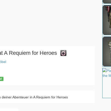
at A Requiem for Heroes
bel
uf
ion deiner Abenteuer in A Requiem for Heroes