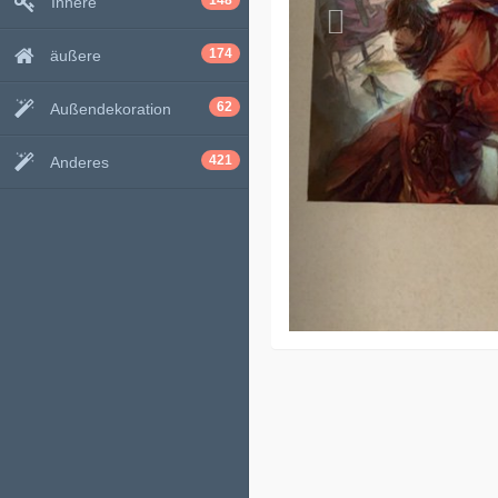
148
Innere
174
äußere
62
Außendekoration
421
Anderes