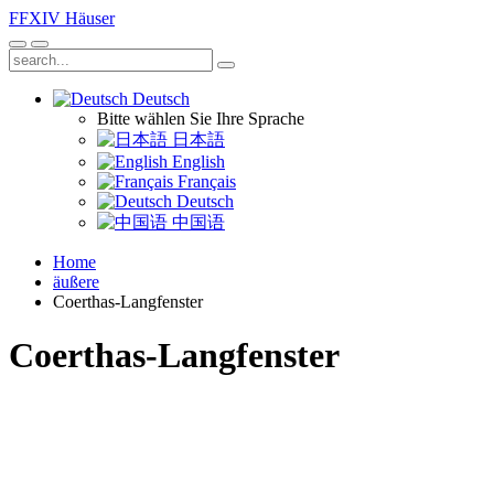
FFXIV
Häuser
Deutsch
Bitte wählen Sie Ihre Sprache
日本語
English
Français
Deutsch
中国语
Home
äußere
Coerthas-Langfenster
Coerthas-Langfenster