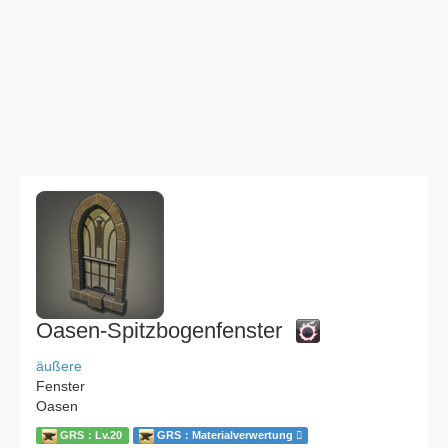
Oasen-Spitzbogenfenster
äußere
Fenster
Oasen
GRS：Lv.20
GRS：Materialverwertung