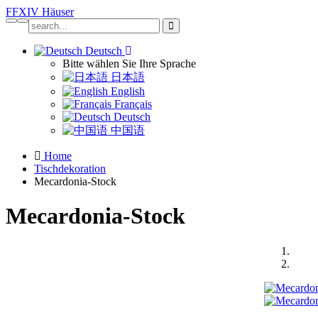
FFXIV
Häuser
Deutsch
Bitte wählen Sie Ihre Sprache
日本語
English
Français
Deutsch
中国语
Home
Tischdekoration
Mecardonia-Stock
Mecardonia-Stock