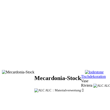
Tischdekoration
Mecardonia-Stock
Vase
Riviera
ALC
ALC：Materialverwertung