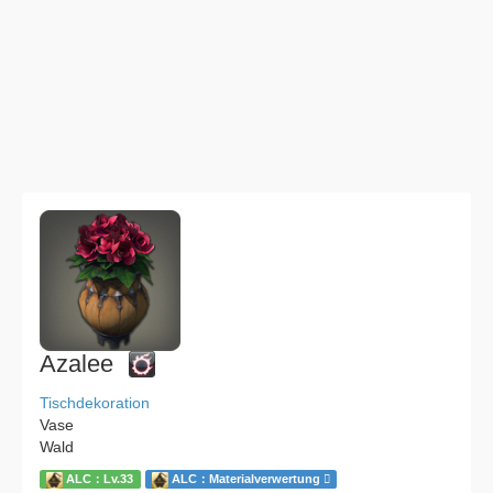
Azalee
Tischdekoration
Vase
Wald
ALC：Lv.33
ALC：Materialverwertung