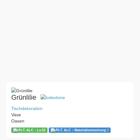
Grünlilie
Tischdekoration
Vase
Oasen
ALC：Lv.33
ALC：Materialverwertung