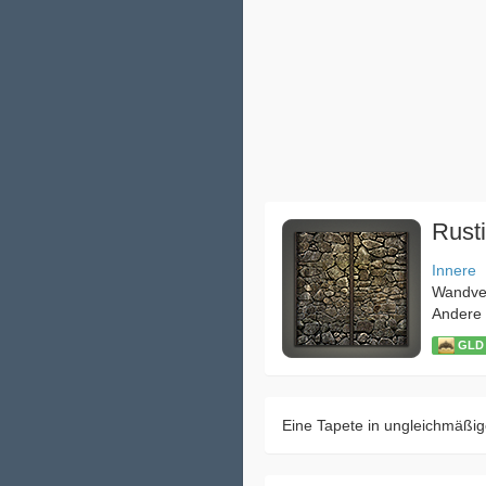
Rusti
Innere
Wandver
Andere
GLD
Eine Tapete in ungleichmäßig