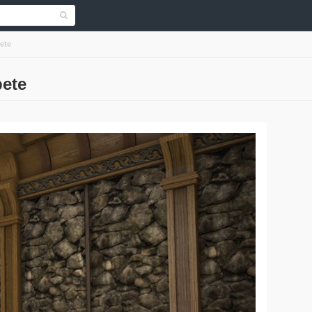
ete
pete