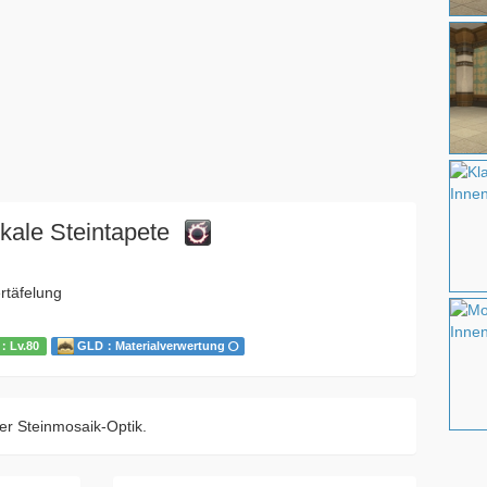
kale Steintapete
täfelung
：Lv.80
GLD：Materialverwertung
er Steinmosaik-Optik.