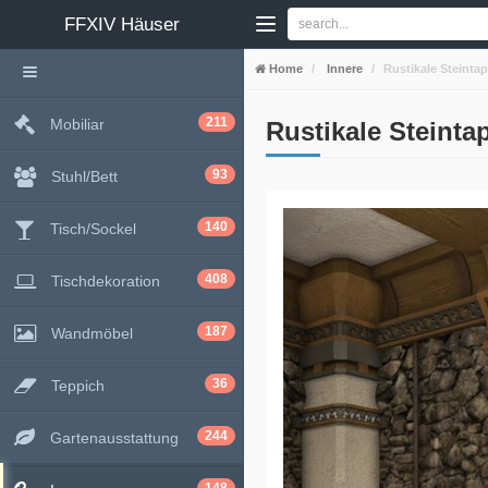
FFXIV
Häuser
Home
Innere
Rustikale Steintap
211
Mobiliar
Rustikale Steinta
93
Stuhl/Bett
140
Tisch/Sockel
408
Tischdekoration
187
Wandmöbel
36
Teppich
244
Gartenausstattung