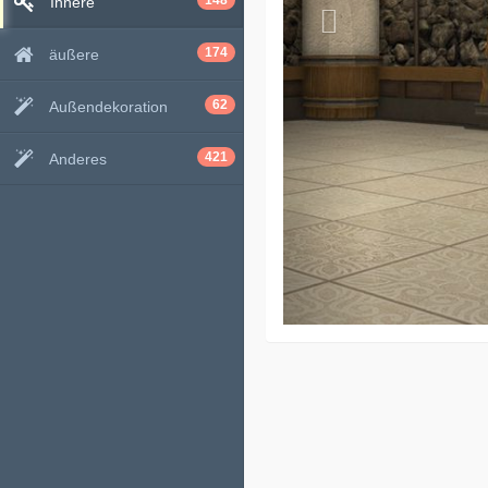
148
Innere
174
äußere
62
Außendekoration
421
Anderes